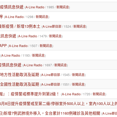
/14疫情訊息快遞
(
A-Line Radio
/ 1985 /
新聞訊息
)
嚀
(
A-Line Radio
/ 1298 /
新聞訊息
)
3最新疫情 / 新增13例本土
(
A-Line節目部
/ 1524 /
新聞訊息
)
停電訊息快遞
(
A-Line Radio
/ 1479 /
新聞訊息
)
APP
(
A-Line Radio
/ 1507 /
新聞訊息
)
(
A-Line Radio
/ 1193 /
新聞訊息
)
12疫情訊息快遞
(
A-Line Radio
/ 1697 /
新聞訊息
)
 地方性活動取消及延期
(
A-Line節目部
/ 1545 /
新聞訊息
)
 全國性活動取消及延期
(
A-Line節目部
/ 1551 /
新聞訊息
)
報』：疫情警戒標準提升到第2級！
(
A-Line Radio
/ 1720 /
新聞訊息
)
6月8日提升疫情警戒至第二級/停辦室外500人以上，室內100人以上
5日)新增7例武肺境外移入，全台累計1160例確診及其他相關
(
A-Line節