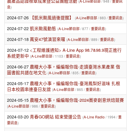
農產品認證標章成果暨公益團體活動
(
A-Line節目部
/ 948 /
重要訊
息
)
2024-07-26
【凱米颱風過後提醒】
(
A-Line節目部
/ 883 /
重要訊息
)
2024-07-22
凱米颱風動態
(
A-Line節目部
/ 877 /
重要訊息
)
2024-07-18
萬安47號演習來囉
(
A-Line節目部
/ 889 /
重要訊息
)
2024-07-12
<工程維護通知> A-Line App 98.7&98.9現正進行
系統更新中
(
A-Line節目部
/ 1103 /
重要訊息
)
2024-06-27
農糧大小事，編編報你哉-走讀臺灣水果產業 偕
圖書館共譜在地文化
(
A-Line節目部
/ 835 /
重要訊息
)
2024-05-17
農糧大小事，編編報你哉-臺灣鳳梨好滋味 扎根
日本校園串連臺日友誼
(
A-Line節目部
/ 865 /
重要訊息
)
2024-05-15
農糧大小事，編編報你哉-2024蕎麥創意烘焙競賽
(
A-Line節目部
/ 986 /
重要訊息
)
2024-03-20
青春GO網站 結束營運公告
(
A-Line Radio
/ 1994 /
重
要訊息
)