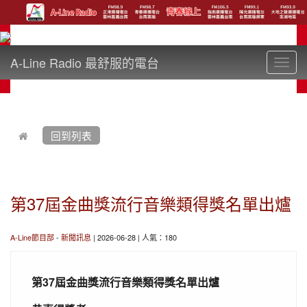
A-Line Radio 最舒服的電台
Toggl
navig
:::
回到列表
第37屆金曲獎流行音樂類得獎名單出爐
A-Line節目部
-
新聞訊息
| 2026-06-28 | 人氣：180
37
第
屆金曲獎流行音樂類得獎名單
出爐