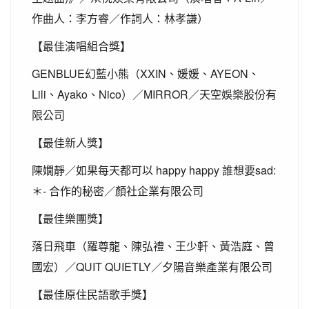
作曲人：李方睿／作詞人：林孝謙）
【最佳演唱組合獎】
GENBLUE
XXIN
AYEON
幻藍小熊（
、媛媛、
、
Lili
Ayako
Nico
MIRROR
、
、
）／
／天空娛樂股份有
限公司
【最佳新人獎】
happy happy
sad:
陳嫺靜／如果每天都可以
誰想要
-
＊
合作的秘密／顏社企業有限公司
【最佳樂團獎】
落日飛車（羅尊龍、陳弘禮、王少軒、黃浩庭、曾
QUIT QUIETLY
國宏）／
／夕陽音樂產業有限公司
【最佳原住民語歌手獎】