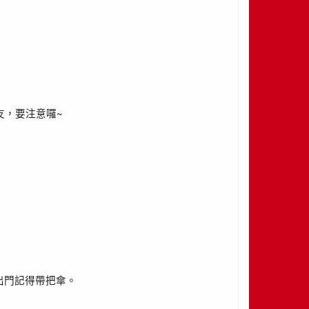
~
友，要注意囉
出門記得帶把傘。