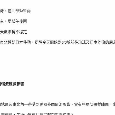
灣，僅北部短暫雨
主，局部午後雨
天氣漸轉不穩定
6/3
東北轉朝日本移動，提醒今天開始到
號前往琉球及日本差旅的朋
圍環流輕微影響
部地區及東北角一帶受到颱風外圍環流影響，會有些局部短暫陣雨，
多雲到晴，午後山區要注意局部短暫雷陣雨。