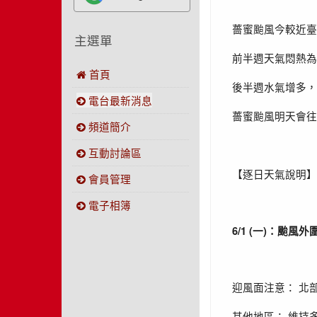
薔蜜颱風今較近臺
主選單
前半週天氣悶熱為
首頁
後半週水氣增多，
電台最新消息
薔蜜颱風明天會往
頻道簡介
互動討論區
【逐日天氣說明】
會員管理
電子相簿
6/1 (
)
一
：颱風外
迎風面注意：
北
其他地區：
維持