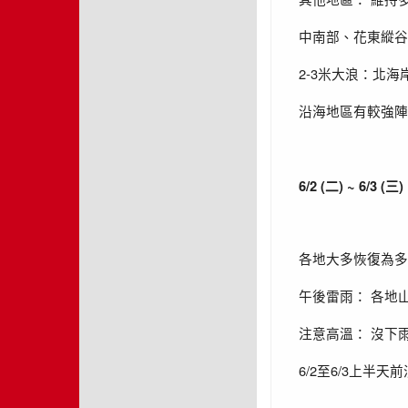
中南部、花東縱谷
2-3
米大浪：北海
沿海地區有較強陣
6/2 (
) ~ 6/3 (
)
二
三
各地大多恢復為多
午後雷雨：
各地
注意高溫：
沒下
6/2
6/3
至
上半天前