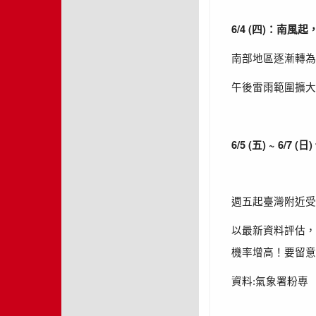
6/4 (
)
四
：南風起
南部地區逐漸轉為
午後雷雨範圍擴大
6/5 (
) ~ 6/7 (
)
五
日
週五起臺灣附近受
以最新資料評估，
機率增高！要留意
資料
:
氣象署粉專