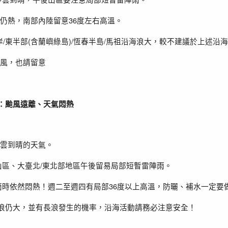
36
仍熱，南部內陸留意
度左右高溫。
/
(
)/
/
岸
東半部
含蘭嶼綠島
恆春半島
馬祖沿海浪大，較不建議於上述沿海
風，也請留意
：颱風遠離、天氣悶熱
雲到晴的天氣。
/
山區、大臺北
東北部地區午後留易局部短暫雷陣雨。
36
雨時依然悶熱！週二至週四有局部
度以上高溫，防曬、補水一定要
浪仍大，並有長浪發生的機率，沿海活動請務必注意安全！