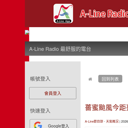
:::
A-Line Radio 最舒服的電台
:::
:::
帳號登入
回到列表
會員登入
薔蜜颱風今距
快速登入
A-Line節目部
-
天氣概況
| 202
Google登入