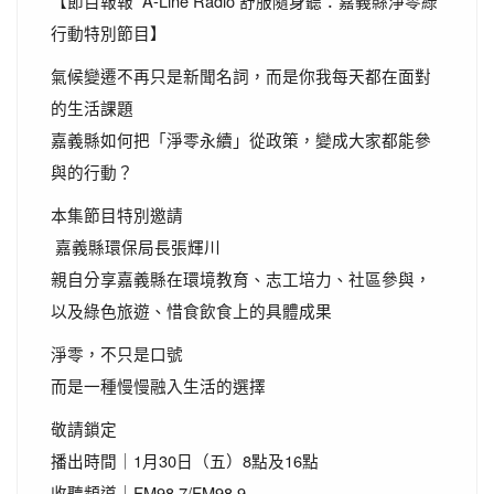
【節目報報 A-Line Radio 舒服隨身聽：嘉義縣淨零綠
行動特別節目】
氣候變遷不再只是新聞名詞，而是你我每天都在面對
的生活課題
嘉義縣如何把「淨零永續」從政策，變成大家都能參
與的行動？
本集節目特別邀請
嘉義縣環保局長張輝川
親自分享嘉義縣在環境教育、志工培力、社區參與，
以及綠色旅遊、惜食飲食上的具體成果
淨零，不只是口號
而是一種慢慢融入生活的選擇
敬請鎖定
播出時間｜1月30日（五）8點及16點
收聽頻道｜FM98.7/FM98.9