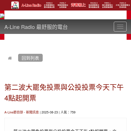
A-Line Radio 最舒服的電台
Toggl
navig
:::
回到列表
第二波大罷免投票與公投投票今天下午
4點起開票
A-Line節目部
-
新聞訊息
| 2025-08-23 | 人氣：759