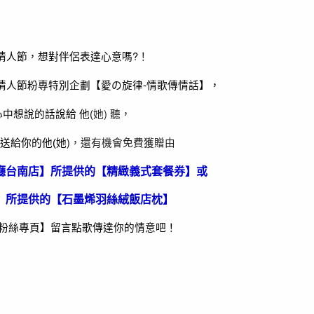
情人節，想對伴侶表達心意嗎?
！
情歌傳情話】，
情人節粉專特別企劃【愛の旋律-
中想說的話說給 他(
她) 聽，
她)
，還有機會免費獲贈由
送給你的他(
廳台南店】所提供的【精緻義式套餐券】
或
】所提供的【石墨烯羽絲絨飯店枕】
粉絲專頁】留言點歌傳達你的情意吧！