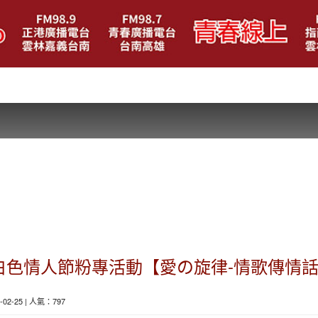
Radio白色情人節粉專活動【愛の旋律-情歌傳情
5-02-25 | 人氣：797