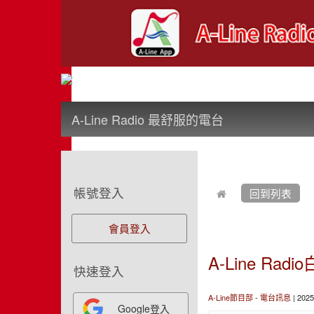
:::
A-Line Radio 最舒服的電台
:::
:::
帳號登入
回到列表
會員登入
A-Line 
快速登入
A-Line節目部
-
電台訊息
| 202
Google登入