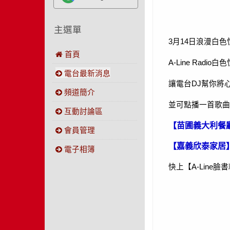
主選單
日浪漫白色
3
月14
首頁
A-Line Radio
白色
電台最新消息
幫你將心
讓電台DJ
頻道簡介
並可點播一首歌曲
互動討論區
【苗圃義大利餐
會員管理
【嘉義欣泰家居
電子相簿
臉書
快上【A-Line