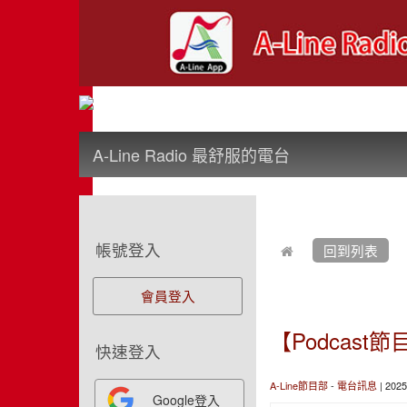
:::
A-Line Radio 最舒服的電台
:::
:::
帳號登入
回到列表
會員登入
【Podcast
快速登入
A-Line節目部
-
電台訊息
| 202
Google登入