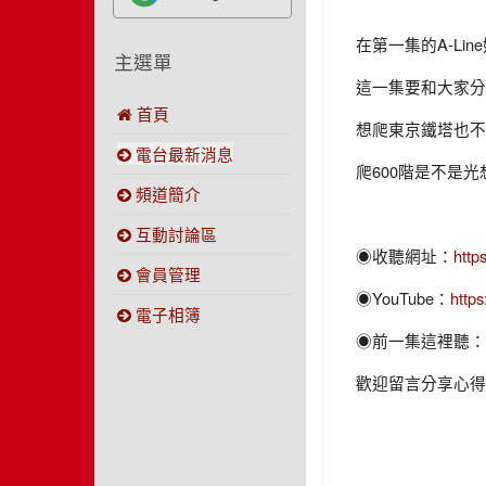
在第一集的A-Li
主選單
這一集要和大家分
首頁
想爬東京鐵塔也不
電台最新消息
爬600階是不是
頻道簡介
互動討論區
◉
收聽網址：
http
會員管理
◉
YouTube：
http
電子相簿
‍◉
前一集這裡聽：
歡迎留言分享心得