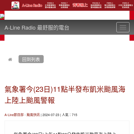
A-Line Radio 最舒服的電台
Toggl
navig
:::
回到列表
氣象署今(23日)11點半發布凱米颱風海
上陸上颱風警報
A-Line節目部
-
颱風快訊
| 2024-07-23 | 人氣：715