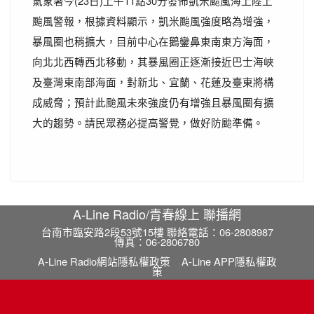
氣象署今(23日)上午11點30分發佈凱米颱風海上陸上
颱風警報，根據資料顯示，凱米颱風強度略為增強，
暴風圈也稍擴大，目前中心在鵝鑾鼻東南東方海面，
向北北西轉西北移動，其暴風圈正逐漸接近巴士海峽
及臺灣東南部海面，對新北、宜蘭、花蓮及臺東將構
成威脅；預計此颱風未來強度仍有增強且暴風圈有擴
大的趨勢。請民眾務必提高警覺，做好防颱準備。
A-Line Radio/青春線上 聯播網
台南市臨安路2段53號15樓 聯絡電話：06-2808987
傳真：06-2806780
A-Line Radio網站隱私權政策
A-Line APP隱私權政
策