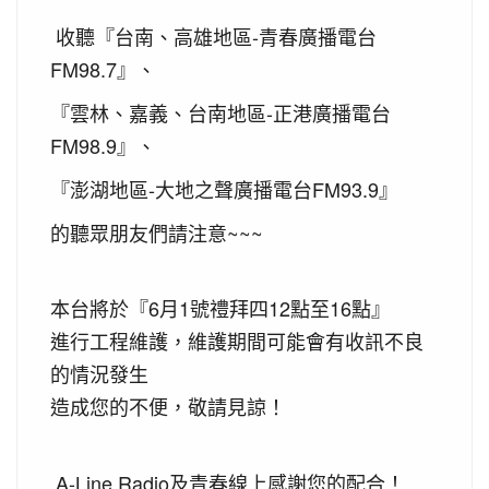
收聽『台南、高雄地區-青春廣播電台
FM98.7』
、
『雲林、嘉義、台南地區-正港廣播電台
FM98.9』、
『澎湖地區-大地之聲廣播電台FM93.9』
的
聽眾朋友們
請注意~~~
本台將於『
6月1號禮拜四12點至16點
』
進行工程維護，維護期間可能會有收訊不良
的情況發生
造成您的不便，敬請見諒
！
A-Line Radio及青春線上感謝您的配合！