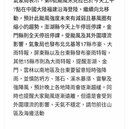
氣象局表示，第6號颱風米克拉已於今天上午
點在中國大陸福建沿海登陸，繼續向北移
7
動，預計此颱風強度未來有減弱且暴風圈有
縮小的趨勢。澎湖縣今天上午停班停課，金
門縣則全天停班停課。受颱風及其外圍環流
影響，氣象局也發布北北基等17
縣市豪、大
雨特報，屏東縣以及台東縣發布豪雨特報，
其他15縣市則為大雨特報，提醒澎湖、金
門、雲林以南地區及台東要留意短時強降
雨，並慎防坍方、落石、溪水暴漲、雷擊及
強陣風，預計晚上各地降雨會逐漸趨緩。同
時也提醒大家颱風逐漸遠離，但還是會受到
外圍環流的影響，天氣不穩定，請勿前往山
區及海邊活動