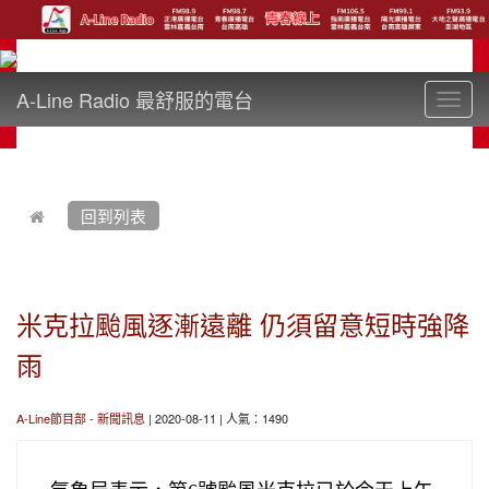
A-Line Radio 最舒服的電台
Toggl
navig
:::
回到列表
米克拉颱風逐漸遠離 仍須留意短時強降
雨
A-Line節目部
-
新聞訊息
| 2020-08-11 | 人氣：1490