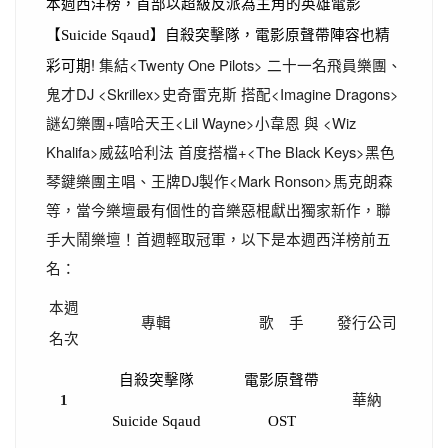
本週西洋榜，首部以超級反派為主角的英雄電影
】自殺突擊隊，電影原聲帶陣容也精
【Suicide Sqaud
彩可期!
集結<Twenty One Pilots> 二十一名飛員樂團、
鬼才DJ <Skrillex>史奇雷克斯 搭配<Imagine Dragons>
謎幻樂團+嘻哈天王<Lil Wayne>小韋恩 與 <Wiz
Khalifa>威茲哈利法 首度搭檔+<The Black Keys>黑色
琴鍵樂團主唱、王牌DJ製作<Mark Ronson>馬克朗森
等，當今樂壇最有個性的音樂惡棍獻出獨家新作，聯
手大鬧樂壇！首週輕取冠軍，以下是本週西洋榜前五
名：
本週
專輯
歌 手
發行公司
名次
自殺突擊隊
電影原聲帶
1
華納
Suicide Sqaud
OST