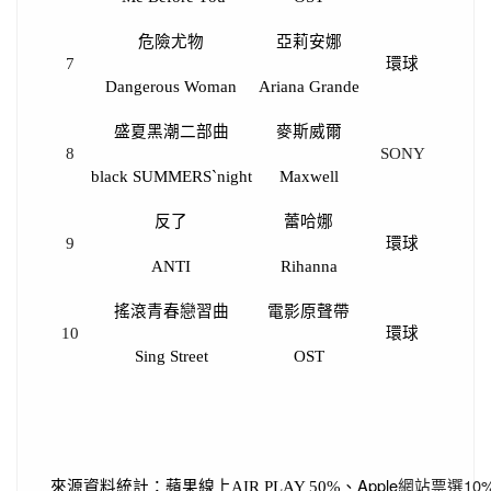
危險尤物
亞莉安娜
7
環球
Dangerous Woman
Ariana Grande
盛夏黑潮二部曲
麥斯威爾
8
SONY
black SUMMERS`night
Maxwell
反了
蕾哈娜
9
環球
ANTI
Rihanna
搖滾青春戀習曲
電影原聲帶
10
環球
Sing Street
OST
、Apple
網站票選10
來源資料統計：蘋果線上AIR PLAY 50%