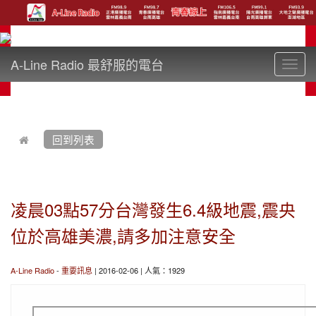
A-Line Radio 最舒服的電台
Toggl
navig
:::
回到列表
凌晨03點57分台灣發生6.4級地震,震央
位於高雄美濃,請多加注意安全
A-Line Radio
-
重要訊息
| 2016-02-06 | 人氣：1929