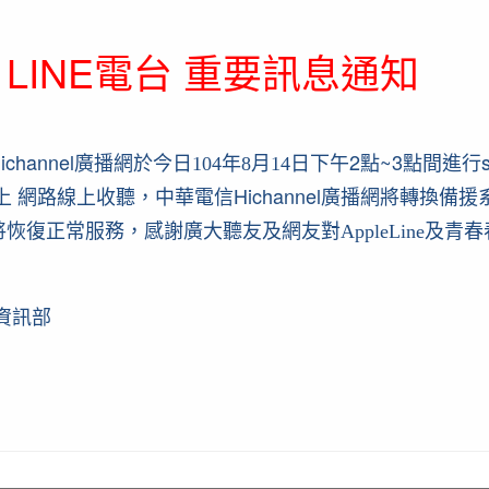
E LINE電台 重要訊息通知
hannel
2
~3
廣播網於今日104年8月14日下午
點
點間進行
中華電信Hichannel
線上 網路線上收聽
，
廣播網
將轉換備援
恢復正常服務，感謝廣大聽友及網友對AppleLine及
台資訊部