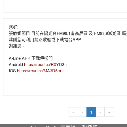
您好:
張敏姐節目 目前在陽光台FM99.1南高屏區 及 FM93.9澎湖區 
建議您可利用網路收聽或
下載電台APP
謝謝您~
A-Line APP 下載傳送門
Android
https://reurl.cc/R0YD3n
IOS
https://reurl.cc/MA3D5m
(current)
«
‹
1
›
»