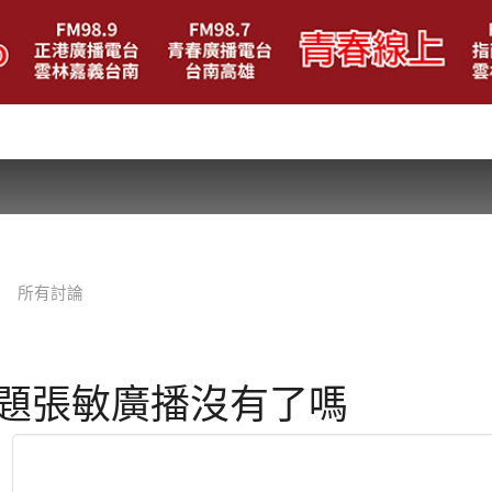
所有討論
題張敏廣播沒有了嗎