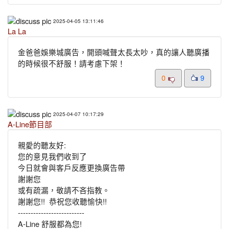
2025-04-05 13:11:46
La La
金爸爸娛樂城廣告，開頭喊聲太長太吵，真的讓人聽廣播
的時候很不舒服！請考慮下架！
0
9
2025-04-07 10:17:29
A-Line節目部
親愛的聽友好:
您的意見我們收到了
今日就會與客戶反應
更換廣告帶
謝謝您
或有疏漏，敬請不吝指教。
謝謝您!! 恭祝您收聽愉快!!
--------------------------
A-Line 舒服都為您!