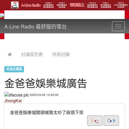
A-Line Radio 最舒服的電台
Toggl
navig
:::
討論區列表
所有討論
訊息反應區
金爸爸娛樂城廣告
2025-04-04 14:20:00
JhongKai
金爸爸娛樂城開頭喊聲太吵了麻煩下架
1
9