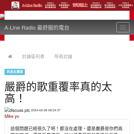
A-Line Radio 最舒服的電台
Toggl
navig
:::
討論區列表
所有討論
訊息反應區
嚴爵的歌重覆率真的太
高！
2024-02-08 08:24:37
Mike yo
這個問題已經很久了吧！都沒在處理，還是嚴爵是你們高