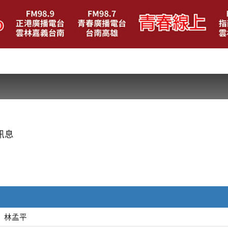
訊息
林孟平